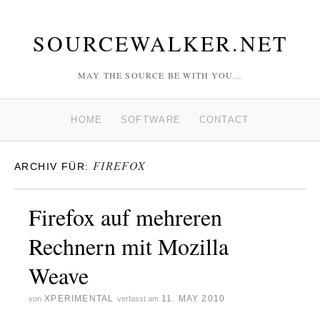
SOURCEWALKER.NET
MAY THE SOURCE BE WITH YOU…
HOME
SOFTWARE
CONTACT
FIREFOX
ARCHIV FÜR:
Firefox auf mehreren
Rechnern mit Mozilla
Weave
XPERIMENTAL
11. MAY 2010
von
verfasst am