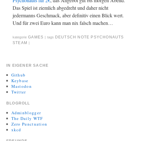
Psychonauts für 2€
, das Angebot gilt bis morgen Abend.
Das Spiel ist ziemlich abgedreht und daher nicht
jedermanns Geschmack, aber definitiv einen Blick wert.
Und für zwei Euro kann man nix falsch machen…
GAMES
DEUTSCH
NOTE
PSYCHONAUTS
kategorie
|
tags
STEAM
|
IN EIGENER SACHE
Github
Keybase
Mastodon
Twitter
BLOGROLL
Adminblogger
The Daily WTF
Zero Punctuation
xkcd