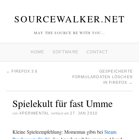
SOURCEWALKER.NET
MAY THE SOURCE BE WITH YOU…
HOME
SOFTWARE
CONTACT
←
FIREFOX 3.6
GESPEICHERTE
FORMULARDATEN LÖSCHEN
IN FIREFOX
→
Spielekult für fast Umme
XPERIMENTAL
27. JAN 2010
von
verfasst am
Kleine Spieleempfehlung: Momentan gibts bei
Steam