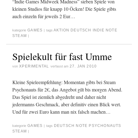
“Indie Games Midweek Madness” sieben Spiele von
kleinen Studios für knapp 10 Öcken! Die Spiele gibts
auch einzeln für jeweils 2 Eur…
GAMES
AKTION
DEUTSCH
INDIE
NOTE
kategorie
|
tags
STEAM
|
Spielekult für fast Umme
XPERIMENTAL
27. JAN 2010
von
verfasst am
Kleine Spieleempfehlung: Momentan gibts bei Steam
Psychonauts für 2€, das Angebot gilt bis morgen Abend.
Das Spiel ist ziemlich abgedreht und daher nicht
jedermanns Geschmack, aber definitiv einen Blick wert.
Und für zwei Euro kann man nix falsch machen…
GAMES
DEUTSCH
NOTE
PSYCHONAUTS
kategorie
|
tags
STEAM
|